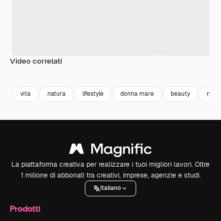
Video correlati
Premium
Premium
Premium
Premium
vita
natura
lifestyle
donna mare
beauty
mind
La piattaforma creativa per realizzare i tuoi migliori lavori. Oltre
1 milione di abbonati tra creativi, imprese, agenzie e studi.
Italiano
Prodotti