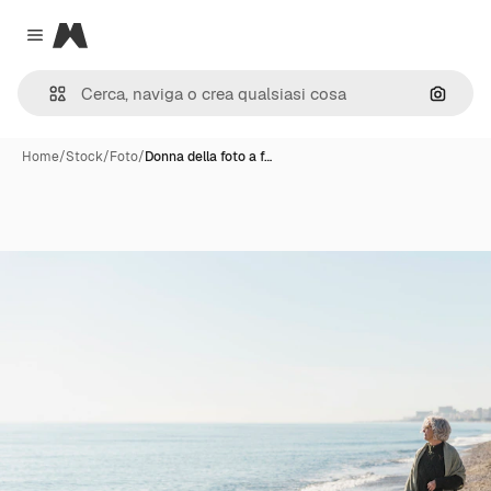
Magnific
Close menu
Cerca 
Home
/
Stock
/
Foto
/
Donna della foto a f…