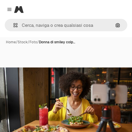
Magnific
Close menu
Cerca 
Home
/
Stock
/
Foto
/
Donna di smiley colp…