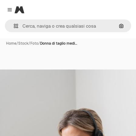
Magnific
Close menu
Cerca 
Home
/
Stock
/
Foto
/
Donna di taglio medi…