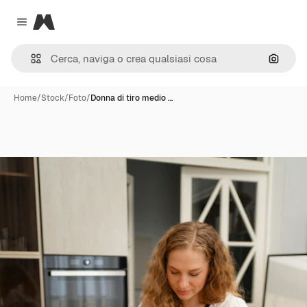
Magnific
Close menu
Cerca 
Home
/
Stock
/
Foto
/
Donna di tiro medio …