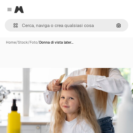
Magnific
Close menu
Cerca 
Home
/
Stock
/
Foto
/
Donna di vista later…