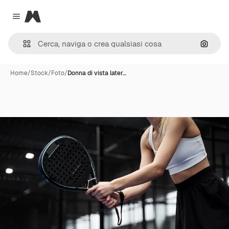
Magnific
Close menu
Cerca 
Home
/
Stock
/
Foto
/
Donna di vista later…