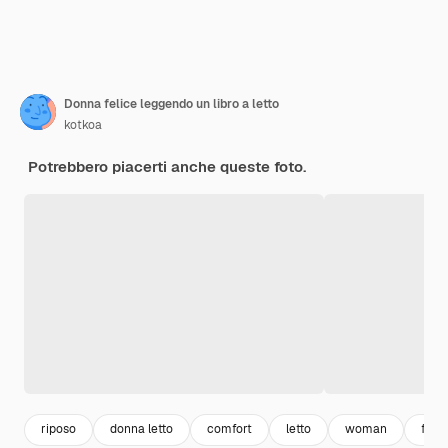
Donna felice leggendo un libro a letto
kotkoa
Potrebbero piacerti anche queste foto.
riposo
donna letto
comfort
letto
woman
felic