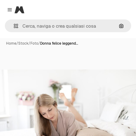
Magnific
Close menu
Cerca 
Home
/
Stock
/
Foto
/
Donna felice leggend…