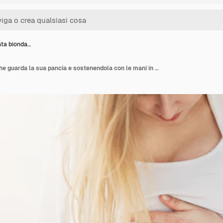
nta bionda…
Donna incinta bionda che guarda la sua pancia e sostenendola con le mani in attesa che arrivi il suo bambino o donna.