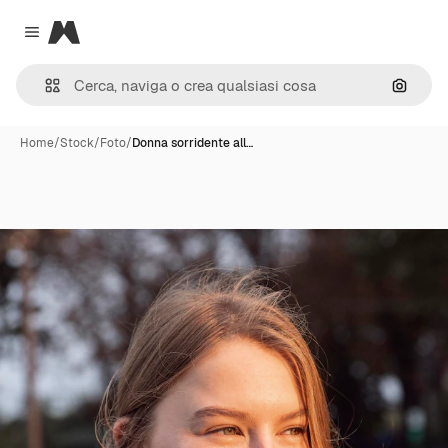
Magnific
Close menu
Cerca 
Home
/
Stock
/
Foto
/
Donna sorridente all…