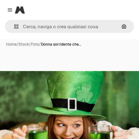
Magnific
Close menu
Cerca 
Home
/
Stock
/
Foto
/
Donna sorridente che…