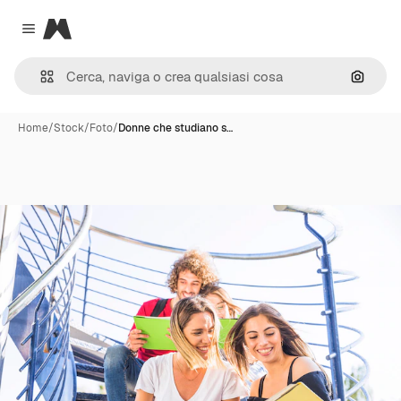
Magnific
Close menu
Cerca 
Home
/
Stock
/
Foto
/
Donne che studiano s…