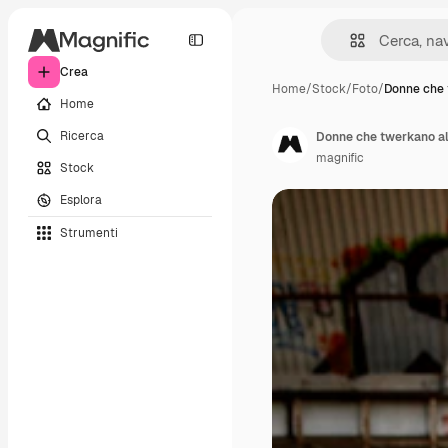
Crea
Home
/
Stock
/
Foto
/
Donne che 
Home
Ricerca
Donne che twerkano al
magnific
Stock
Esplora
Strumenti