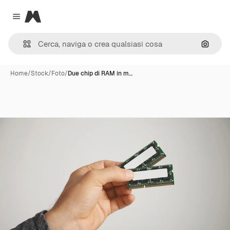
Magnific
Close menu
Cerca 
Home
/
Stock
/
Foto
/
Due chip di RAM in m…