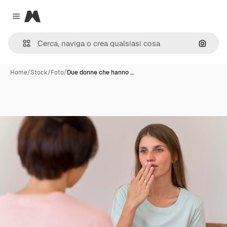
Magnific
Close menu
Cerca 
Home
/
Stock
/
Foto
/
Due donne che hanno …