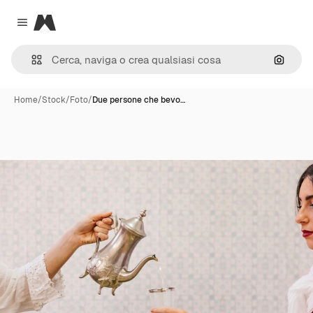
Magnific
Close menu
Cerca 
Home
/
Stock
/
Foto
/
Due persone che bevo…