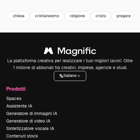
Premium
Premium
Generato dall'IA
Premium
Premium
chiesa
cristianesimo
religione
cristo
pregare
La piattaforma creativa per realizzare i tuoi migliori lavori. Oltre
1 milione di abbonati tra creativi, imprese, agenzie e studi.
Italiano
Prodotti
Spaces
Assistente IA
Generatore di immagini IA
Generatore di video IA
Sintetizzatore vocale IA
Contenuti stock