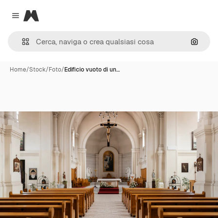
Magnific
Close menu
Cerca 
Home
/
Stock
/
Foto
/
Edificio vuoto di un…