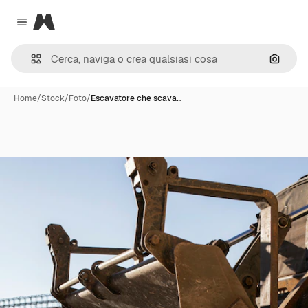
Magnific
Close menu
Cerca 
Home
/
Stock
/
Foto
/
Escavatore che scava…