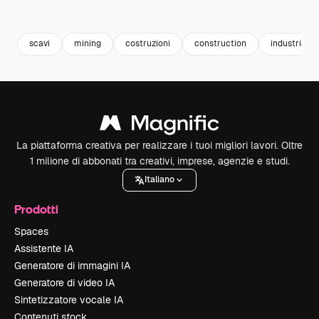
Premium
Premium
Generato dall'IA
Premium
Premium
Generato da
scavi
mining
costruzioni
construction
industria
La piattaforma creativa per realizzare i tuoi migliori lavori. Oltre
1 milione di abbonati tra creativi, imprese, agenzie e studi.
Italiano
Prodotti
Spaces
Assistente IA
Generatore di immagini IA
Generatore di video IA
Sintetizzatore vocale IA
Contenuti stock