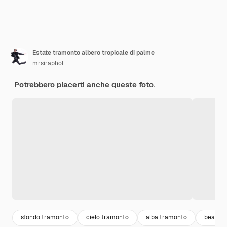
Estate tramonto albero tropicale di palme
mrsiraphol
Potrebbero piacerti anche queste foto.
sfondo tramonto
cielo tramonto
alba tramonto
beach l