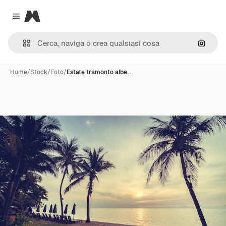
Magnific
Close menu
Cerca 
Home
/
Stock
/
Foto
/
Estate tramonto albe…