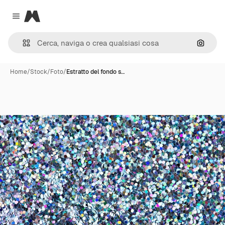
Magnific
Close menu
Cerca 
Home
/
Stock
/
Foto
/
Estratto del fondo s…