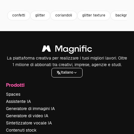
Premium
Premium
Premium
Premium
confetti
glitter
coriandoli
glitter texture
background
La piattaforma creativa per realizzare i tuoi migliori lavori. Oltre
1 milione di abbonati tra creativi, imprese, agenzie e studi.
Italiano
Prodotti
Spaces
Assistente IA
Generatore di immagini IA
Generatore di video IA
Sintetizzatore vocale IA
Contenuti stock