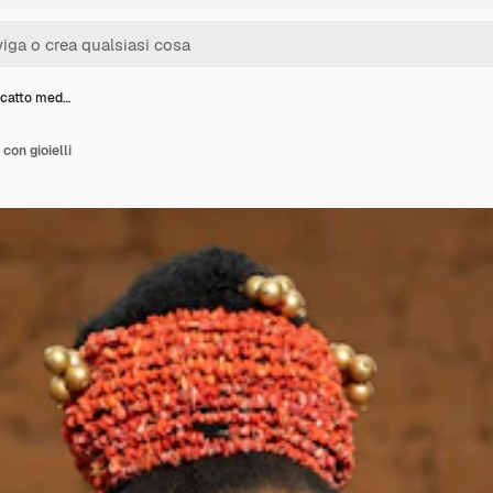
scatto med…
con gioielli