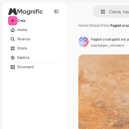
Crea
Home
/
Stock
/
Foto
/
Fagioli crud
Home
Ricerca
Fagioli crudi gialli sul 
azerbaijan_stockers
Stock
Esplora
Strumenti