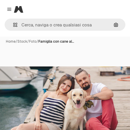
Magnific
Close menu
Cerca 
Home
/
Stock
/
Foto
/
Famiglia con cane al…