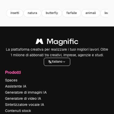
Premium
Premium
Premium
Premium
insetti
natura
butterfly
farfalle
animali
leaf
La piattaforma creativa per realizzare i tuoi migliori lavori. Oltre
1 milione di abbonati tra creativi, imprese, agenzie e studi.
Italiano
Prodotti
Spaces
Assistente IA
Generatore di immagini IA
Generatore di video IA
Sintetizzatore vocale IA
Contenuti stock