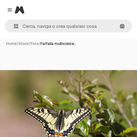
Magnific
Close menu
Cerca 
Home
/
Stock
/
Foto
/
Farfalla multicolore…