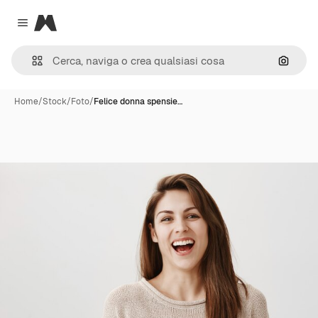
Magnific
Close menu
Cerca 
Home
/
Stock
/
Foto
/
Felice donna spensie…