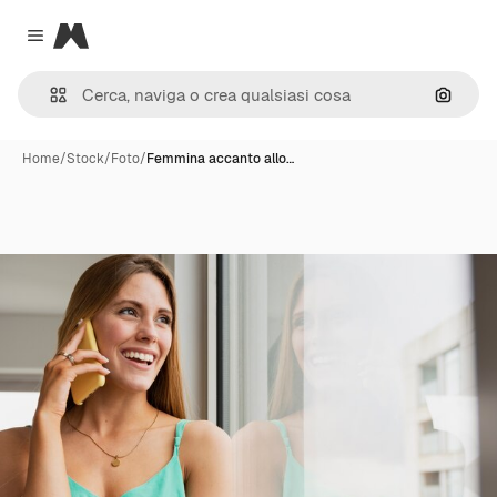
Magnific
Close menu
Cerca 
Home
/
Stock
/
Foto
/
Femmina accanto allo…