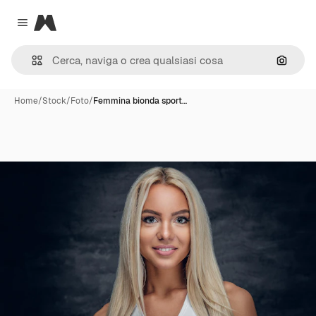
Magnific
Close menu
Cerca 
Home
/
Stock
/
Foto
/
Femmina bionda sport…