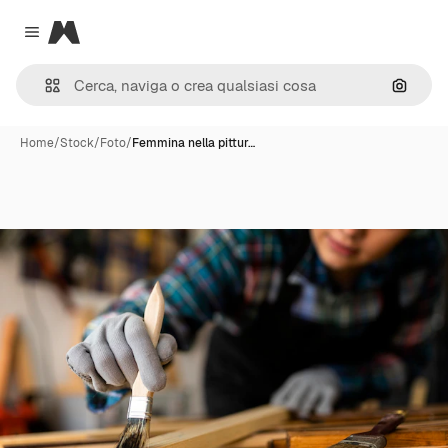
Magnific
Close menu
Cerca 
Home
/
Stock
/
Foto
/
Femmina nella pittur…