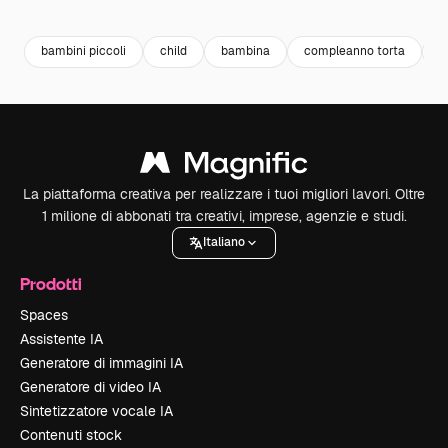
Premium
Premium
Premium
Premium
bambini piccoli
child
bambina
compleanno torta
b
La piattaforma creativa per realizzare i tuoi migliori lavori. Oltre
1 milione di abbonati tra creativi, imprese, agenzie e studi.
Italiano
Prodotti
Spaces
Assistente IA
Generatore di immagini IA
Generatore di video IA
Sintetizzatore vocale IA
Contenuti stock