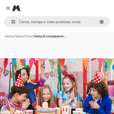
Magnific
Close menu
Cerca 
Home
/
Stock
/
Foto
/
Festa di compleanno …