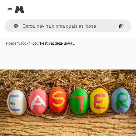
Magnific
Close menu
Cerca 
Home
/
Stock
/
Foto
/
Festival delle uova …