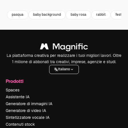
Premium
Premium
Premium
Premium
pasqua
baby background
baby rosa
rabbit
festa
La piattaforma creativa per realizzare i tuoi migliori lavori. Oltre
1 milione di abbonati tra creativi, imprese, agenzie e studi.
Italiano
Prodotti
Spaces
Assistente IA
Generatore di immagini IA
Generatore di video IA
Sintetizzatore vocale IA
Contenuti stock