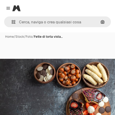
Magnific
Close menu
Cerca 
Home
/
Stock
/
Foto
/
Fette di torta vista…