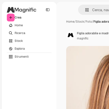
Crea
Home
/
Stock
/
Foto
/
Figlia ador
Home
Ricerca
Figlia adorabile e mad
magnific
Stock
Esplora
Strumenti