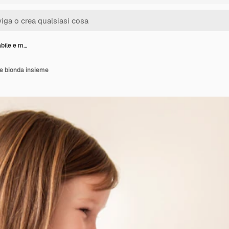
abile e m…
re bionda insieme