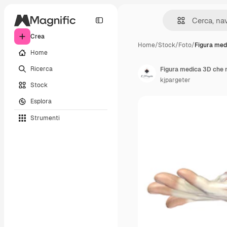
Crea
Home
/
Stock
/
Foto
/
Figura med
Home
Ricerca
Figura medica 3D che 
kjpargeter
Stock
Esplora
Strumenti