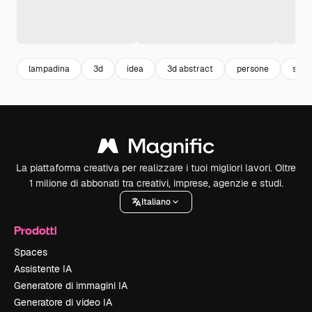
lampadina
3d
idea
3d abstract
persone
squa
La piattaforma creativa per realizzare i tuoi migliori lavori. Oltre
1 milione di abbonati tra creativi, imprese, agenzie e studi.
Italiano
Prodotti
Spaces
Assistente IA
Generatore di immagini IA
Generatore di video IA