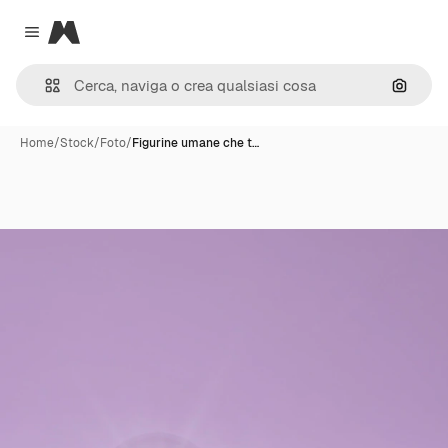
Magnific
Close menu
Cerca 
Home
/
Stock
/
Foto
/
Figurine umane che t…