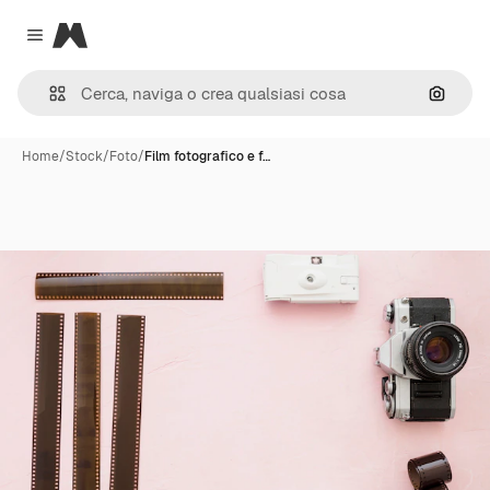
Magnific
Close menu
Cerca 
Home
/
Stock
/
Foto
/
Film fotografico e f…