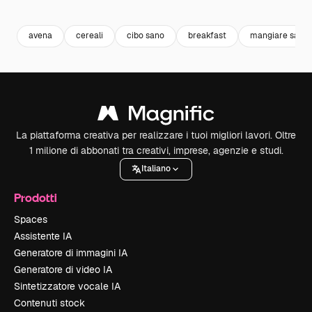
Premium
Premium
Premium
Premium
avena
cereali
cibo sano
breakfast
mangiare sano
La piattaforma creativa per realizzare i tuoi migliori lavori. Oltre
1 milione di abbonati tra creativi, imprese, agenzie e studi.
Italiano
Prodotti
Spaces
Assistente IA
Generatore di immagini IA
Generatore di video IA
Sintetizzatore vocale IA
Contenuti stock