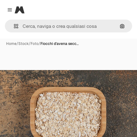
Magnific
Close menu
Cerca 
Home
/
Stock
/
Foto
/
Fiocchi d'avena secc…