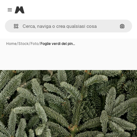
Magnific
Close menu
Cerca 
Home
/
Stock
/
Foto
/
Foglie verdi del pin…