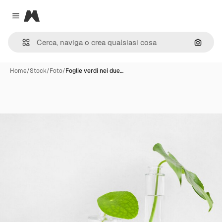
Magnific
Close menu
Cerca 
Home
/
Stock
/
Foto
/
Foglie verdi nei due…