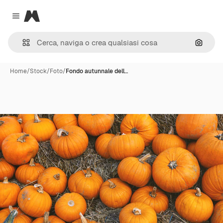
Magnific
Close menu
Cerca 
Home
/
Stock
/
Foto
/
Fondo autunnale dell…