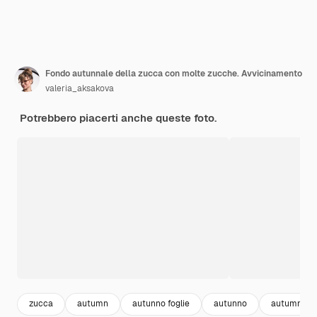
Fondo autunnale della zucca con molte zucche. Avvicinamento
valeria_aksakova
Potrebbero piacerti anche queste foto.
zucca
autumn
autunno foglie
autunno
autumn ba