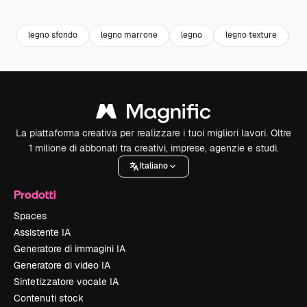
Premium
Premium
Generato dall'IA
Premium
Premium
Generato da
legno sfondo
legno marrone
legno
legno texture
l
La piattaforma creativa per realizzare i tuoi migliori lavori. Oltre
1 milione di abbonati tra creativi, imprese, agenzie e studi.
Italiano
Prodotti
Spaces
Assistente IA
Generatore di immagini IA
Generatore di video IA
Sintetizzatore vocale IA
Contenuti stock