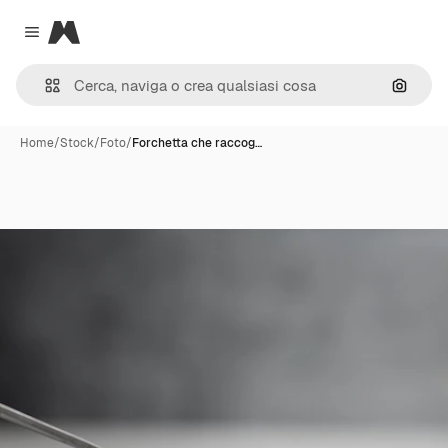
Magnific
Close menu
Cerca 
Home
/
Stock
/
Foto
/
Forchetta che raccog…