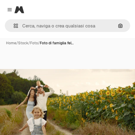
Magnific
Close menu
Cerca 
Home
/
Stock
/
Foto
/
Foto di famiglia fel…