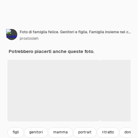
Foto di famiglia felice. Genitori e figlia. Famiglia insieme nel campo di girasoli. Uomo in camicia bianca.
prostooleh
Potrebbero piacerti anche queste foto.
figli
genitori
mamma
portrait
ritratto
donna s