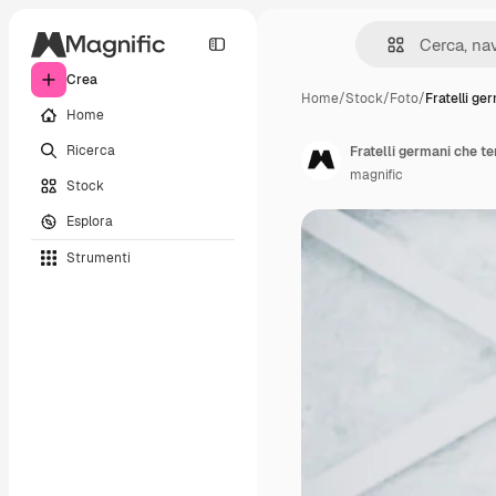
Crea
Home
/
Stock
/
Foto
/
Fratelli ge
Home
Ricerca
Fratelli germani che 
magnific
Stock
Esplora
Strumenti