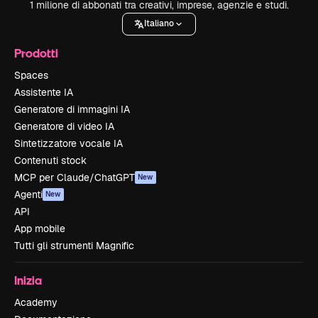
1 milione di abbonati tra creativi, imprese, agenzie e studi.
Italiano
Prodotti
Spaces
Assistente IA
Generatore di immagini IA
Generatore di video IA
Sintetizzatore vocale IA
Contenuti stock
MCP per Claude/ChatGPT
New
Agenti
New
API
App mobile
Tutti gli strumenti Magnific
Inizia
Academy