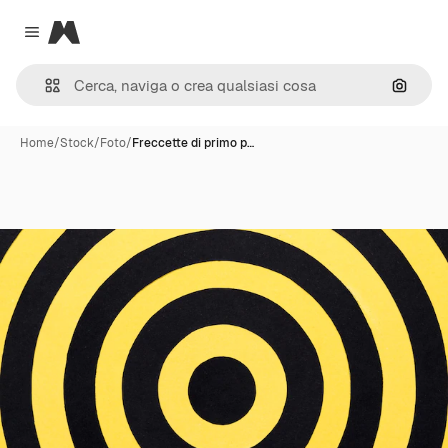
Magnific
Close menu
Cerca 
Home
/
Stock
/
Foto
/
Freccette di primo p…