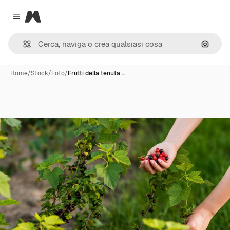
Magnific
Close menu
Cerca 
Home
/
Stock
/
Foto
/
Frutti della tenuta …