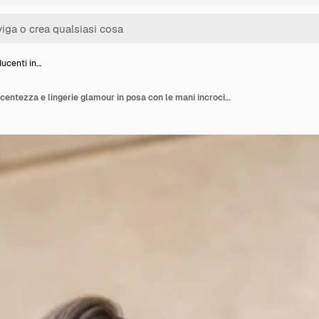
ucenti in…
Gemelli seducenti in lucentezza e lingerie glamour in posa con le mani incrociate