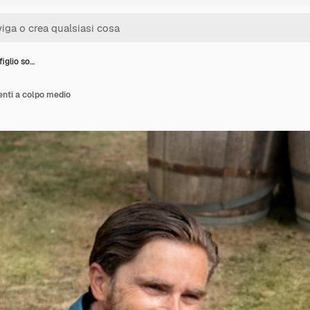
figlio so…
denti a colpo medio