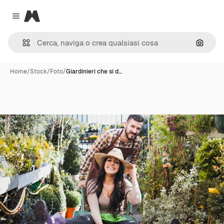
Magnific
Close menu
Cerca 
Home
/
Stock
/
Foto
/
Giardinieri che si d…