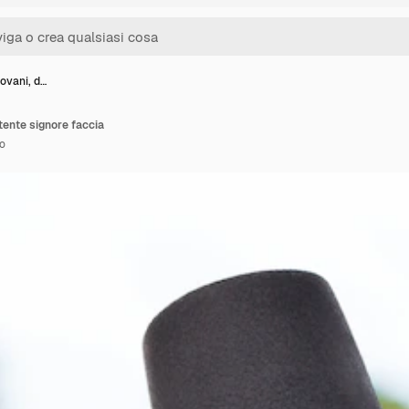
iovani, d…
rtente signore faccia
o