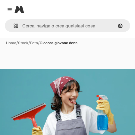
Magnific
Close menu
Cerca 
Home
/
Stock
/
Foto
/
Giocosa giovane donn…