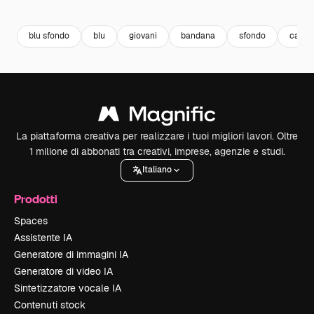
Premium
Premium
Premium
Premium
blu sfondo
blu
giovani
bandana
sfondo
came
La piattaforma creativa per realizzare i tuoi migliori lavori. Oltre
1 milione di abbonati tra creativi, imprese, agenzie e studi.
Italiano
Prodotti
Spaces
Assistente IA
Generatore di immagini IA
Generatore di video IA
Sintetizzatore vocale IA
Contenuti stock