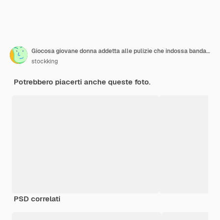
Giocosa giovane donna addetta alle pulizie che indossa bandana uniforme e guanti di gomma che mostrano detergente e tergicristallo guardando la fotocamera che mostra la lingua e ammiccando isolato su sfondo blu
stockking
Potrebbero piacerti anche queste foto.
PSD correlati